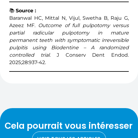
📚
Source :
Baranwal HC, Mittal N, Vijul, Swetha B, Raju G,
Azeez MF.
Outcome of full pulpotomy versus
partial radicular pulpotomy in mature
permanent teeth with symptomatic irreversible
pulpitis using Biodentine – A randomized
controlled trial.
J Conserv Dent Endod.
2025;28:937-42.
Cela pourrait vous intéresser