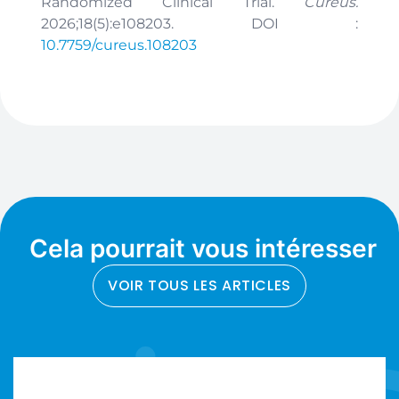
Randomized Clinical Trial.
Cureus.
2026;18(5):e108203. DOI :
10.7759/cureus.108203
Cela pourrait vous intéresser
VOIR TOUS LES ARTICLES