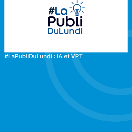
#LaPubliDuLundi : IA et VPT
#