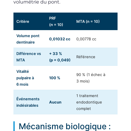
volumétrie du pont.
PRF
Critère
MTA (n = 10)
(n = 10)
Volume pont
0,01032 cc
0,00778 cc
dentinaire
Différence vs
+ 33 %
Référence
MTA
(p = 0,049)
Vitalité
90 % (1 échec à
pulpaire à
100 %
3 mois)
6 mois
1 traitement
Événements
Aucun
endodontique
indésirables
complet
Mécanisme biologique :