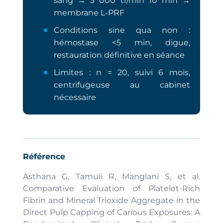
sang → 3 000 tr/min 10 min →
membrane L-PRF
Conditions sine qua non :
hémostase <5 min, digue,
restauration définitive en séance
Limites : n = 20, suivi 6 mois,
centrifugeuse au cabinet
nécessaire
Référence
Asthana G, Tamuli R, Manglani S, et al.
Comparative Evaluation of Platelet-Rich
Fibrin and Mineral Trioxide Aggregate in the
Direct Pulp Capping of Carious Exposures: A